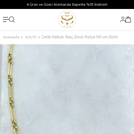
4 Ürün ve Üzeri Alımlarda Sepette %15 İndirim!
Çelik Halkalı Ataç Zincir Kolye 60 cm Gold
Anasayfa
KOLYE