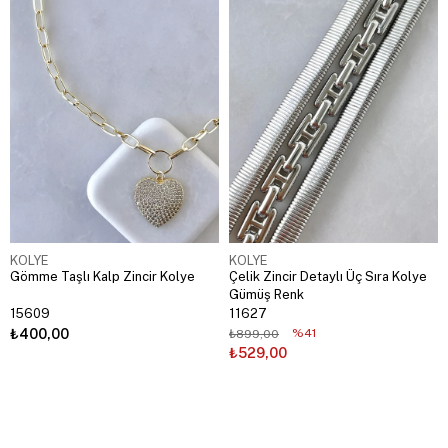
KOLYE
KOLYE
Gömme Taşlı Kalp Zincir Kolye
Çelik Zincir Detaylı Üç Sıra Kolye
Gümüş Renk
15609
11627
₺400,00
%41
₺899,00
₺529,00