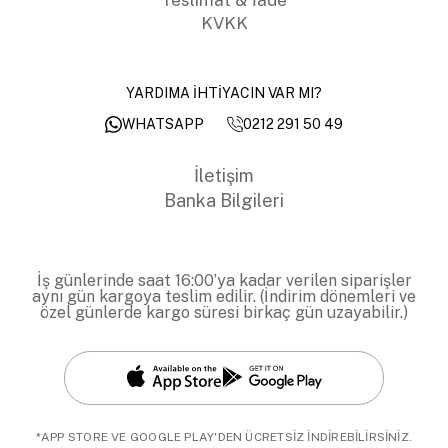
KVKK
YARDIMA İHTİYACIN VAR MI?
0212 291 50 49
WHATSAPP
İletişim
Banka Bilgileri
İş günlerinde saat 16:00’ya kadar verilen siparişler
aynı gün kargoya teslim edilir. (İndirim dönemleri ve
özel günlerde kargo süresi birkaç gün uzayabilir.)
*APP STORE VE GOOGLE PLAY'DEN ÜCRETSİZ İNDİREBİLİRSİNİZ.