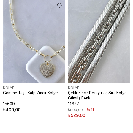
KOLYE
KOLYE
Gömme Taşlı Kalp Zincir Kolye
Çelik Zincir Detaylı Üç Sıra Kolye
Gümüş Renk
15609
11627
₺400,00
%41
₺899,00
₺529,00