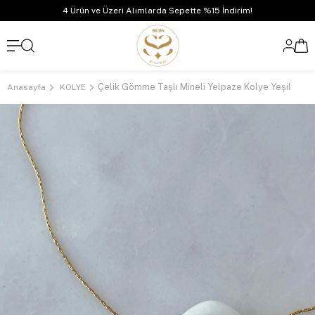
4 Ürün ve Üzeri Alımlarda Sepette %15 İndirim!
Çelik Gömme Taşlı Mineli Yelpaze Kolye Yeşil
Anasayfa
KOLYE