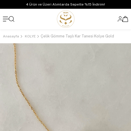
4 Ürün ve Üzeri Alımlarda Sepette %15 İndirim!
Çelik Gömme Taşlı Kar Tanesi Kolye Gold
Anasayfa
KOLYE