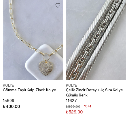
KOLYE
KOLYE
Gömme Taşlı Kalp Zincir Kolye
Çelik Zincir Detaylı Üç Sıra Kolye
Gümüş Renk
15609
11627
₺400,00
%41
₺899,00
₺529,00