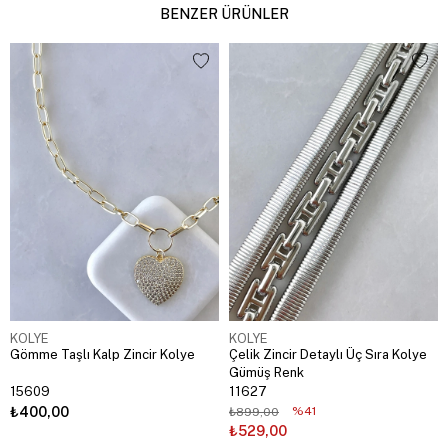
BENZER ÜRÜNLER
KOLYE
KOLYE
Gömme Taşlı Kalp Zincir Kolye
Çelik Zincir Detaylı Üç Sıra Kolye
Gümüş Renk
15609
11627
₺400,00
%41
₺899,00
₺529,00