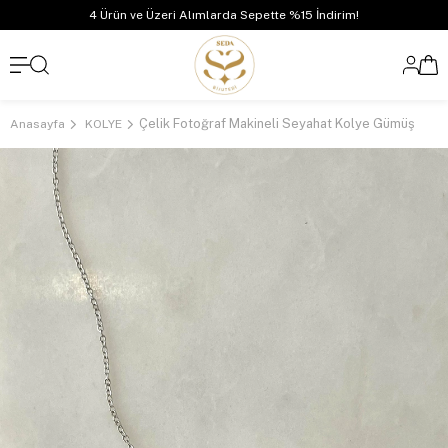
4 Ürün ve Üzeri Alımlarda Sepette %15 İndirim!
Çelik Fotoğraf Makineli Seyahat Kolye Gümüş
Anasayfa
KOLYE