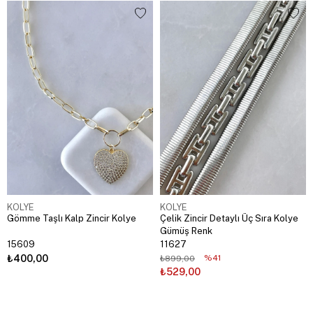
KOLYE
KOLYE
Gömme Taşlı Kalp Zincir Kolye
Çelik Zincir Detaylı Üç Sıra Kolye
Gümüş Renk
15609
11627
₺400,00
%41
₺899,00
₺529,00