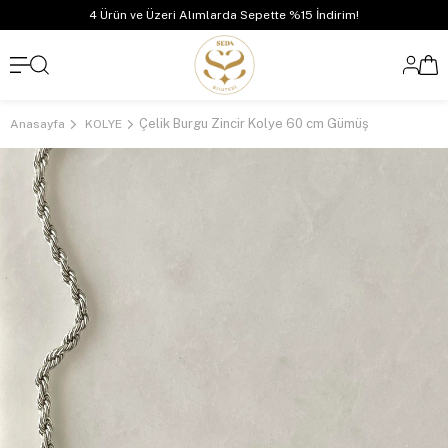
4 Ürün ve Üzeri Alımlarda Sepette %15 İndirim!
Çelik Burgu Zincir Kolye 60 cm Gümüş
Anasayfa
KOLYE