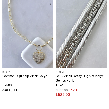
KOLYE
KOLYE
Gömme Taşlı Kalp Zincir Kolye
Çelik Zincir Detaylı Üç Sıra Kolye
Gümüş Renk
15609
11627
₺400,00
%41
₺899,00
₺529,00