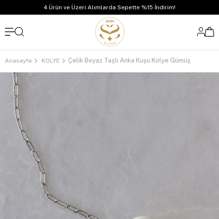
4 Ürün ve Üzeri Alımlarda Sepette %15 İndirim!
Çelik Beyaz Taşlı Anka Kuşu Kolye Gümüş
Anasayfa
KOLYE