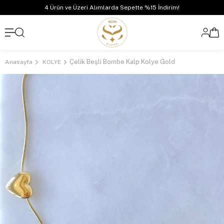
4 Ürün ve Üzeri Alımlarda Sepette %15 İndirim!
Çelik Beşli Bombe Kalp Kolye Gold
Anasayfa
KOLYE