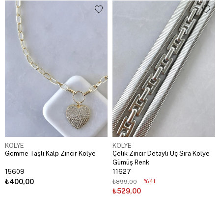
KOLYE
KOLYE
Gömme Taşlı Kalp Zincir Kolye
Çelik Zincir Detaylı Üç Sıra Kolye
Gümüş Renk
15609
11627
₺400,00
%41
₺899,00
₺529,00