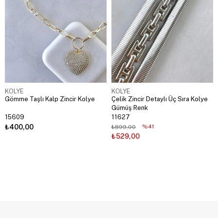
KOLYE
KOLYE
Gömme Taşlı Kalp Zincir Kolye
Çelik Zincir Detaylı Üç Sıra Kolye
Gümüş Renk
15609
11627
₺400,00
%41
₺899,00
₺529,00