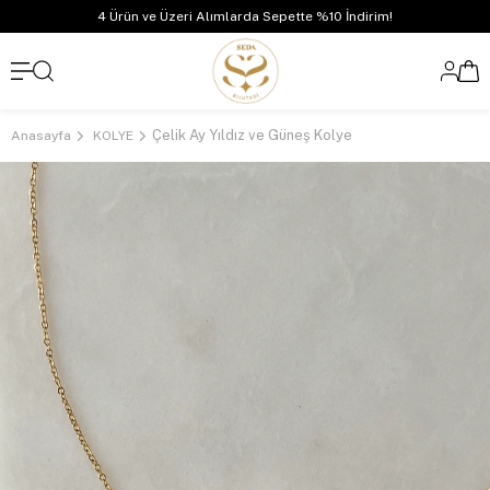
4 Ürün ve Üzeri Alımlarda Sepette %10 İndirim!
Çelik Ay Yıldız ve Güneş Kolye
Anasayfa
KOLYE