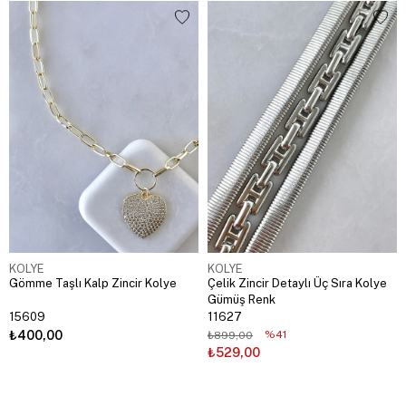
KOLYE
KOLYE
Gömme Taşlı Kalp Zincir Kolye
Çelik Zincir Detaylı Üç Sıra Kolye
Gümüş Renk
15609
11627
₺400,00
%41
₺899,00
₺529,00