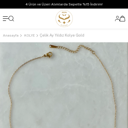
4 Ürün ve Üzeri Alımlarda Sepette %15 İndirim!
Çelik Ay Yıldız Kolye Gold
Anasayfa
KOLYE