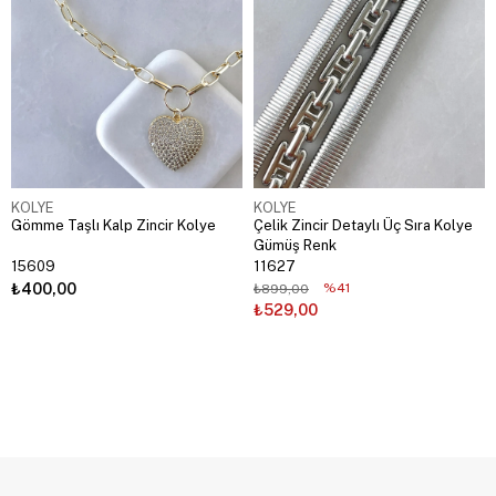
KOLYE
KOLYE
Gömme Taşlı Kalp Zincir Kolye
Çelik Zincir Detaylı Üç Sıra Kolye
Gümüş Renk
15609
11627
₺400,00
%41
₺899,00
₺529,00