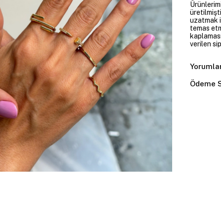
Ürünlerim
üretilmişt
uzatmak i
temas etme
kaplaması
verilen si
Yorumla
Ödeme S