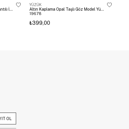
YÜZÜK
YÜZ
Altın Kaplama Damla Kristal Sallantılı İkili Yüzük Gold
Altın Kaplama Opal Taşlı Göz Model Yüzük Pembe
19678
196
₺399,00
₺3
YIT OL