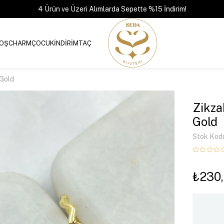
4 Ürün ve Üzeri Alımlarda Sepette %15 İndirim!
OŞ
CHARM
ÇOCUK
İNDİRİM
TAÇ
 Gold
Zikza
Gold
Stok Kod
₺230