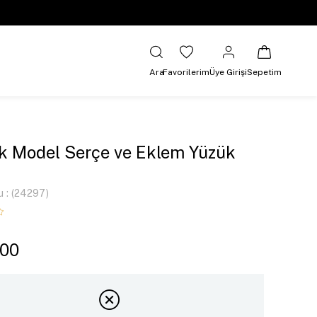
Ara
Favorilerim
Üye Girişi
Sepetim
k Model Serçe ve Eklem Yüzük
u
(24297)
,00