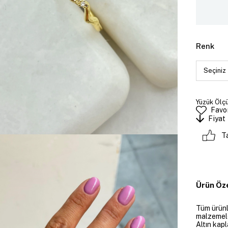
Renk
Yüzük Ölçü
Favor
Fiyat
T
Ürün Öze
Tüm ürünle
malzemeler
Altın kapl