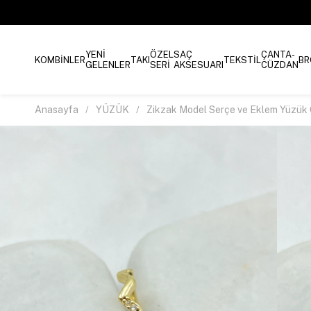
YENİ
ÖZEL
SAÇ
ÇANTA-
KOMBİNLER
TAKI
TEKSTİL
BR
GELENLER
SERİ
AKSESUARI
CÜZDAN
Anasayfa
YÜZÜK
Zikzak Model Serçe ve Eklem Yüzük