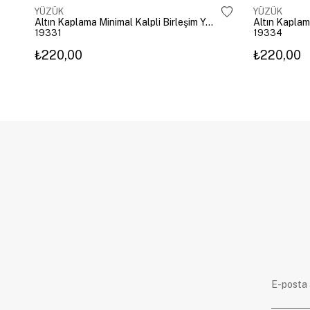
YÜZÜK
YÜZÜK
Altın Kaplama Minimal Kalpli Birleşim Yüzük Gold
Altın Kaplam
19331
19334
₺220,00
₺220,00