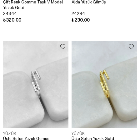
Çift Renk Gömme Taşlı V Model
Ajda Yüzük Gümüş
Yüzük Gold
24344
24294
₺320,00
₺230,00
YÜZÜK
YÜZÜK
Üçlü Sütun Yüzük Gümüş
Üçlü Sütun Yüzük Gold