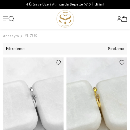
4 Ürün ve Üzeri Alımlarda Sepette %10 İndirim!
YÜZÜK
Anasayfa
Filtreleme
Sıralama