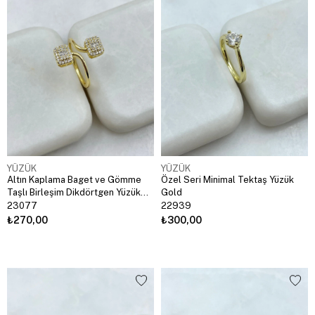
YÜZÜK
YÜZÜK
Altın Kaplama Baget ve Gömme
Özel Seri Minimal Tektaş Yüzük
Taşlı Birleşim Dikdörtgen Yüzük
Gold
Gold
23077
22939
₺270,00
₺300,00