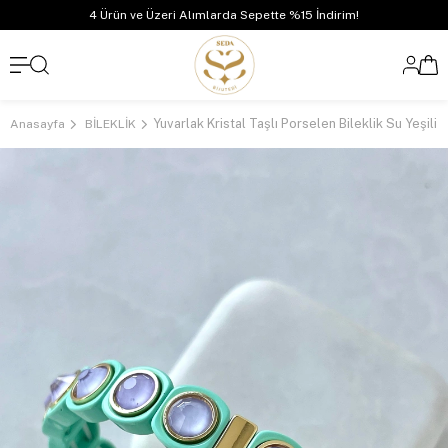
4 Ürün ve Üzeri Alımlarda Sepette %15 İndirim!
Yuvarlak Kristal Taşlı Porselen Bileklik Su Yeşili
Anasayfa
BİLEKLİK