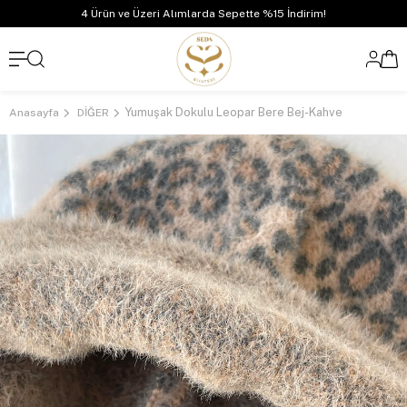
4 Ürün ve Üzeri Alımlarda Sepette %15 İndirim!
Yumuşak Dokulu Leopar Bere Bej-Kahve
Anasayfa
DİĞER