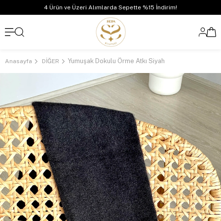
4 Ürün ve Üzeri Alımlarda Sepette %15 İndirim!
Yumuşak Dokulu Örme Atkı Siyah
Anasayfa
DİĞER