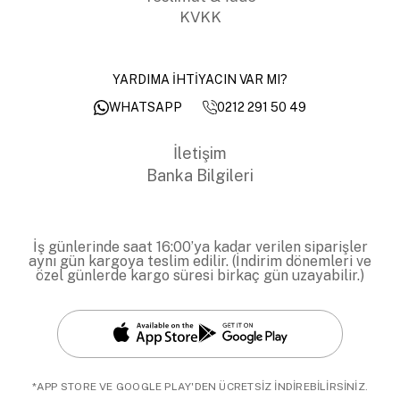
KVKK
YARDIMA İHTİYACIN VAR MI?
0212 291 50 49
WHATSAPP
İletişim
Banka Bilgileri
İş günlerinde saat 16:00’ya kadar verilen siparişler
aynı gün kargoya teslim edilir. (İndirim dönemleri ve
özel günlerde kargo süresi birkaç gün uzayabilir.)
*APP STORE VE GOOGLE PLAY'DEN ÜCRETSİZ İNDİREBİLİRSİNİZ.