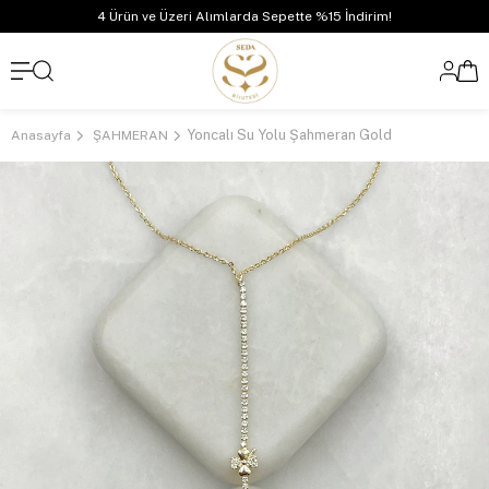
4 Ürün ve Üzeri Alımlarda Sepette %15 İndirim!
Yoncalı Su Yolu Şahmeran Gold
Anasayfa
ŞAHMERAN