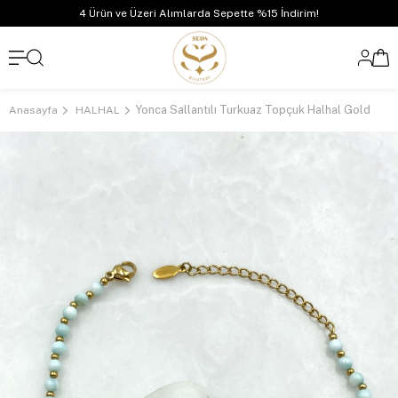
4 Ürün ve Üzeri Alımlarda Sepette %15 İndirim!
Yonca Sallantılı Turkuaz Topçuk Halhal Gold
Anasayfa
HALHAL