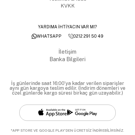
KVKK
YARDIMA İHTİYACIN VAR MI?
0212 291 50 49
WHATSAPP
İletişim
Banka Bilgileri
İş günlerinde saat 16:00’ya kadar verilen siparişler
aynı gün kargoya teslim edilir. (İndirim dönemleri ve
özel günlerde kargo süresi birkaç gün uzayabilir.)
*APP STORE VE GOOGLE PLAY'DEN ÜCRETSİZ İNDİREBİLİRSİNİZ.