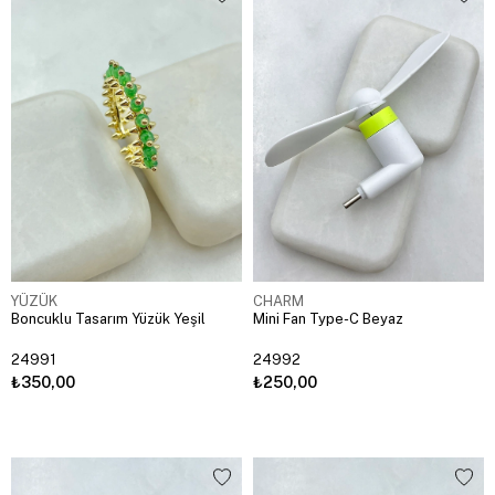
YÜZÜK
CHARM
Boncuklu Tasarım Yüzük Yeşil
Mini Fan Type-C Beyaz
24991
24992
₺350,00
₺250,00