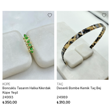
KÜPE
TAÇ
Boncuklu Tasarım Halka Kıkırdak
Desenli Bombe Kemik Taç Bej
Küpe Yeşil
24993
24989
₺350,00
₺310,00