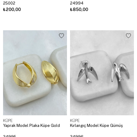
25002
24994
₺200,00
₺850,00
KÜPE
KÜPE
Yaprak Model Plaka Küpe Gold
Kırlangıç Model Küpe Gümüş
24995
24996