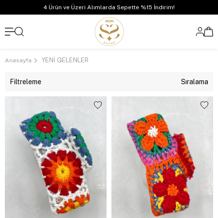
4 Ürün ve Üzeri Alımlarda Sepette %15 İndirim!
YENİ GELENLER
Anasayfa
Filtreleme
Sıralama