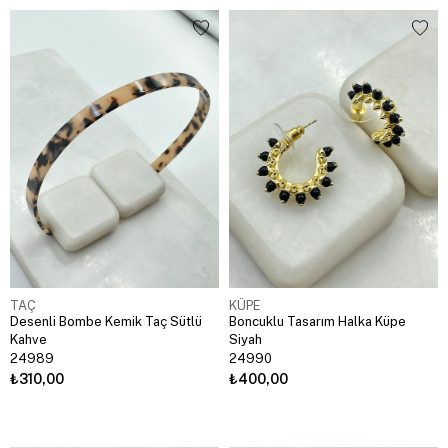
TAÇ
KÜPE
Desenli Bombe Kemik Taç Sütlü
Boncuklu Tasarım Halka Küpe
Kahve
Siyah
24989
24990
₺310,00
₺400,00