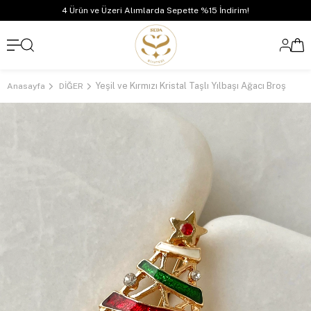
4 Ürün ve Üzeri Alımlarda Sepette %15 İndirim!
Yeşil ve Kırmızı Kristal Taşlı Yılbaşı Ağacı Broş
Anasayfa
DİĞER