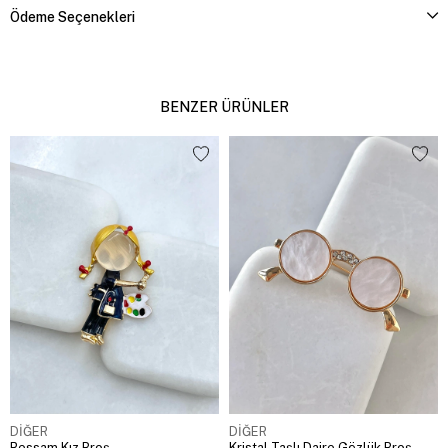
Ödeme Seçenekleri
BENZER ÜRÜNLER
DİĞER
DİĞER
Ressam Kız Broş
Kristal Taşlı Daire Gözlük Broş