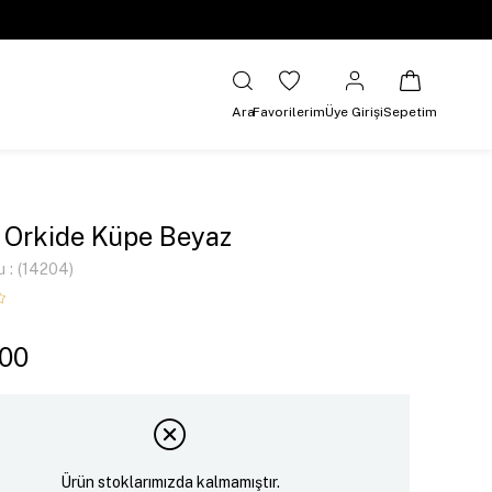
Ara
Favorilerim
Üye Girişi
Sepetim
 Orkide Küpe Beyaz
u
(14204)
,00
Ürün stoklarımızda kalmamıştır.