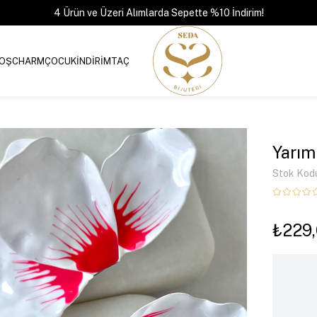
4 Ürün ve Üzeri Alımlarda Sepette %10 İndirim!
OŞ
CHARM
ÇOCUK
İNDİRİM
TAÇ
Yarım
Stok Kod
₺229