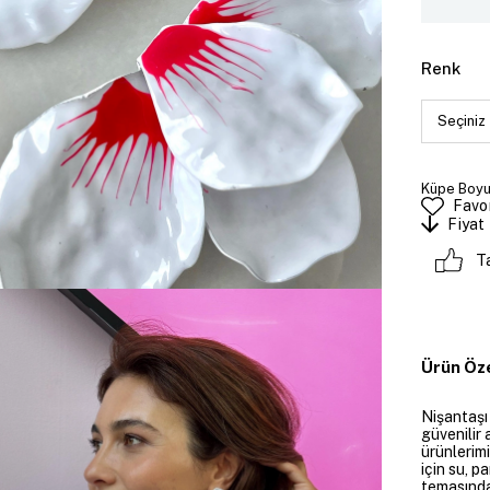
Renk
Küpe Boyut
Favor
Fiyat
T
Ürün Öze
Nişantaşı
güvenilir 
ürünlerim
için su, 
temasında