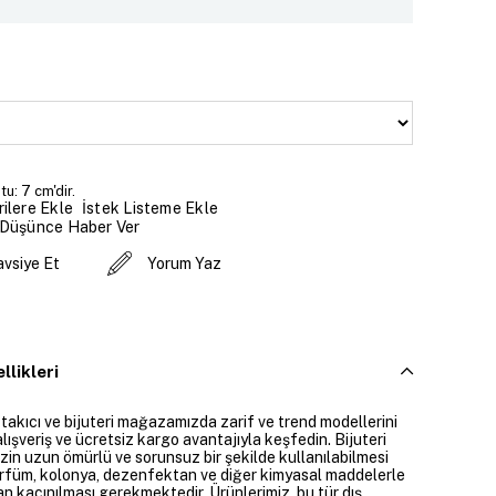
u: 7 cm'dir.
İstek Listeme Ekle
ilere Ekle
 Düşünce Haber Ver
avsiye Et
Yorum Yaz
llikleri
 takıcı ve bijuteri mağazamızda zarif ve trend modellerini
alışveriş ve ücretsiz kargo avantajıyla keşfedin. Bijuteri
izin uzun ömürlü ve sorunsuz bir şekilde kullanılabilmesi
parfüm, kolonya, dezenfektan ve diğer kimyasal maddelerle
n kaçınılması gerekmektedir. Ürünlerimiz, bu tür dış