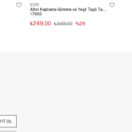
KÜPE
KÜP
Altın Kaplama Gömme ve Yeşil Taşlı Tasarım Küpe Gümüş
17885
178
₺249,00
₺2
₺349,00
%29
YIT OL