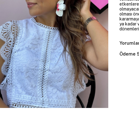
etkenlere
olmayacakt
olması öne
kararmaya
ya kadar v
dönemleri
Yorumla
Ödeme S