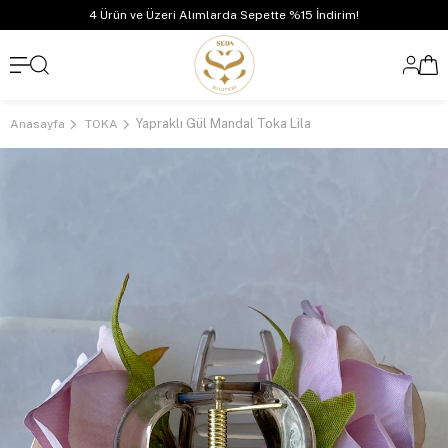
4 Ürün ve Üzeri Alımlarda Sepette %15 İndirim!
Yapraklı Gül Mandal Toka Lila
Anasayfa
TOKA