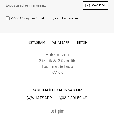
KAYIT OL
KVKK Sözleşmesi'ni, okudum, kabul ediyorum.
INSTAGRAM
WHATSAPP
TIKTOK
Hakkımızda
Gizlilik & Güvenlik
Teslimat & İade
KVKK
YARDIMA İHTİYACIN VAR MI?
0212 291 50 49
WHATSAPP
İletişim