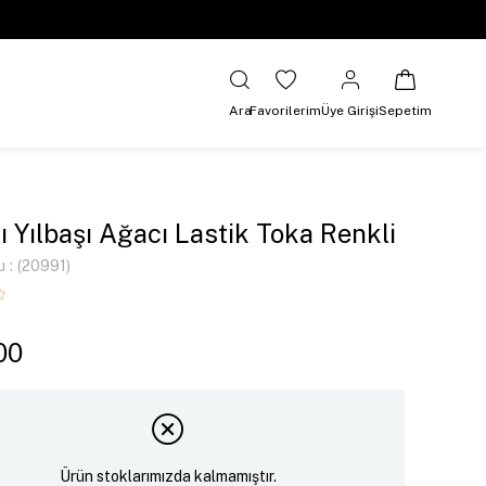
Ara
Favorilerim
Üye Girişi
Sepetim
zlı Yılbaşı Ağacı Lastik Toka Renkli
u
(20991)
00
Ürün stoklarımızda kalmamıştır.