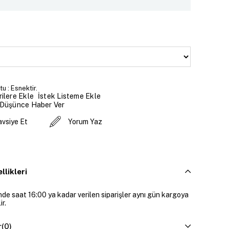
u : Esnektir.
İstek Listeme Ekle
ilere Ekle
 Düşünce Haber Ver
avsiye Et
Yorum Yaz
llikleri
inde saat 16:00 ya kadar verilen siparişler aynı gün kargoya
ir.
r
(0)