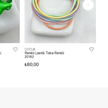
ÇOCUK
ÇOC
i
Renkli Lastik Toka Renkli
Geyi
20182
209
₺80,00
₺10