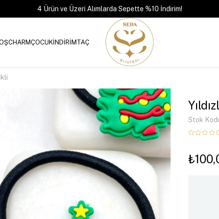
4 Ürün ve Üzeri Alımlarda Sepette %10 İndirim!
OŞ
CHARM
ÇOCUK
İNDİRİM
TAÇ
kli
Yıldı
Stok Kod
₺100,