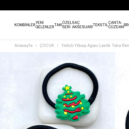
YENİ
ÖZEL
SAÇ
ÇANTA-
KOMBİNLER
TAKI
TEKSTİL
BR
GELENLER
SERİ
AKSESUARI
CÜZDAN
Anasayfa
ÇOCUK
Yıldızlı Yılbaşı Ağacı Lastik Toka Ren