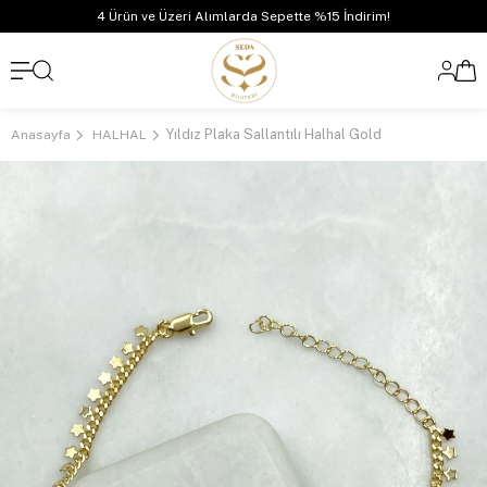
4 Ürün ve Üzeri Alımlarda Sepette %15 İndirim!
Yıldız Plaka Sallantılı Halhal Gold
Anasayfa
HALHAL