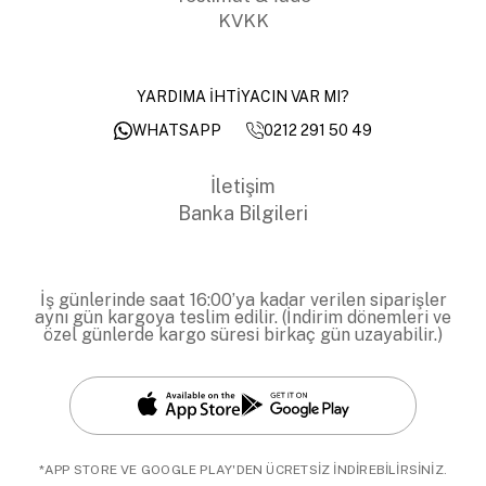
KVKK
YARDIMA İHTİYACIN VAR MI?
0212 291 50 49
WHATSAPP
İletişim
Banka Bilgileri
İş günlerinde saat 16:00’ya kadar verilen siparişler
aynı gün kargoya teslim edilir. (İndirim dönemleri ve
özel günlerde kargo süresi birkaç gün uzayabilir.)
*APP STORE VE GOOGLE PLAY'DEN ÜCRETSİZ İNDİREBİLİRSİNİZ.