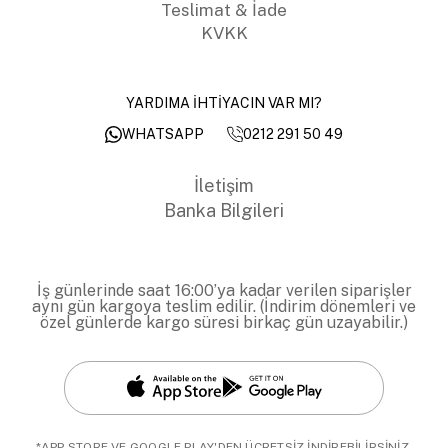
Teslimat & İade
KVKK
YARDIMA İHTİYACIN VAR MI?
0212 291 50 49
WHATSAPP
İletişim
Banka Bilgileri
İş günlerinde saat 16:00’ya kadar verilen siparişler
aynı gün kargoya teslim edilir. (İndirim dönemleri ve
özel günlerde kargo süresi birkaç gün uzayabilir.)
*APP STORE VE GOOGLE PLAY'DEN ÜCRETSİZ İNDİREBİLİRSİNİZ.