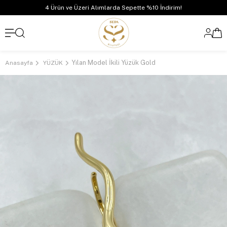
4 Ürün ve Üzeri Alımlarda Sepette %10 İndirim!
Yılan Model İkili Yüzük Gold
Anasayfa
YÜZÜK