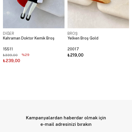
DİĞER
BROŞ
Kahraman Doktor Kemik Broş
Yelken Broş Gold
15511
20017
%29
₺219,00
₺339,00
₺239,00
Kampanyalardan haberdar olmak için
e-mail adresinizi bırakın