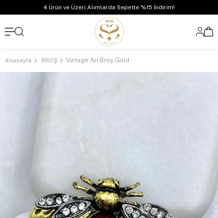
4 Ürün ve Üzeri Alımlarda Sepette %15 İndirim!
Vintage Arı Broş Gold
Anasayfa
BROŞ