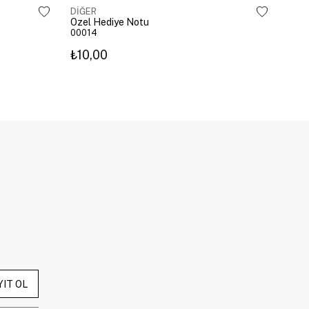
DİĞER
Özel Hediye Notu
00014
₺10,00
YIT OL