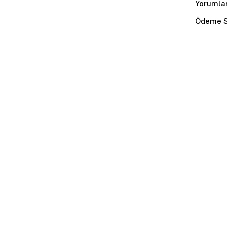
Yorumla
Ödeme S