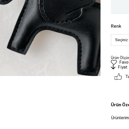
Renk
Ürün Ölçüs
Favor
Fiyat
T
Ürün Öze
Ürünlerimi