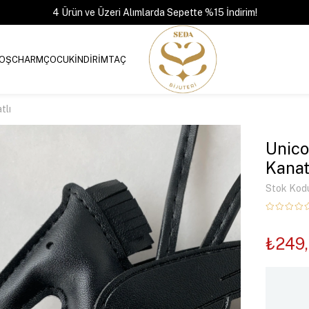
4 Ürün ve Üzeri Alımlarda Sepette %15 İndirim!
OŞ
CHARM
ÇOCUK
İNDİRİM
TAÇ
tlı
Unico
Kanat
Stok Kod
₺249