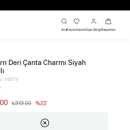
Ara
Favorilerim
Üye Girişi
Sepetim
rn Deri Çanta Charmı Siyah
lı
u
(15271)
,00
₺319,00
22