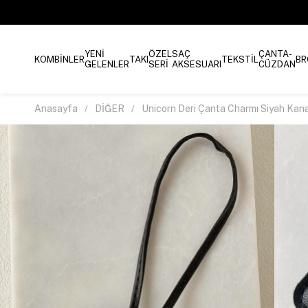
YENİ
ÖZEL
SAÇ
ÇANTA-
KOMBİNLER
TAKI
TEKSTİL
BR
GELENLER
SERİ
AKSESUARI
CÜZDAN
Anasayfa
DİĞER
Unicorn Deri Çanta Charmı Siyah Kana