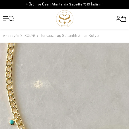
4 Ürün ve Üzeri Alımlarda Sepette %10 İndirim!
Turkuaz Taş Sallantılı Zincir Kolye
Anasayfa
KOLYE