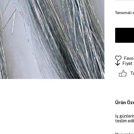
Yansımalı 
Favor
Fiyat
T
Ürün Öze
İş günler
teslim edil