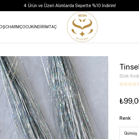
4 Ürün ve Üzeri Alımlarda Sepette %10 İndirim!
OŞ
CHARM
ÇOCUK
İNDİRİM
TAÇ
Tinse
Stok Kod
₺99,0
Renk