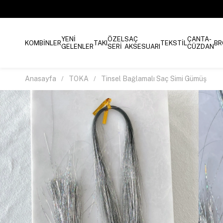
YENİ
ÖZEL
SAÇ
ÇANTA-
KOMBİNLER
TAKI
TEKSTİL
BR
GELENLER
SERİ
AKSESUARI
CÜZDAN
Anasayfa
TOKA
Tinsel Bağlamalı Saç Simi Gümüş