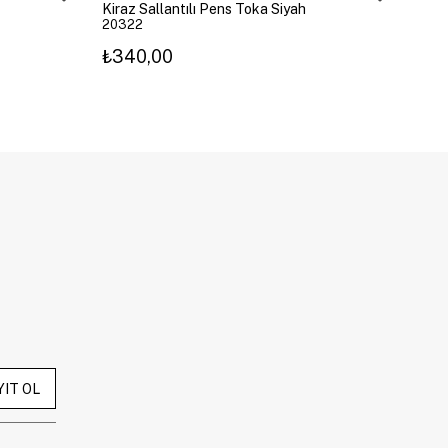
Kiraz Sallantılı Pens Toka Siyah
İkil
20322
203
₺340,00
₺3
YIT OL