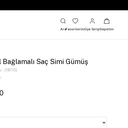
Ara
Favorilerim
Üye Girişi
Sepetim
l Bağlamalı Saç Simi Gümüş
u
(18110)
0