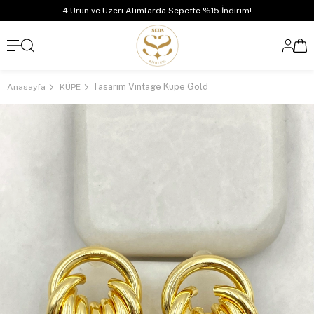
4 Ürün ve Üzeri Alımlarda Sepette %15 İndirim!
Tasarım Vintage Küpe Gold
Anasayfa
KÜPE