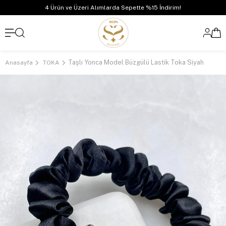
4 Ürün ve Üzeri Alımlarda Sepette %15 İndirim!
Taşlı Yonca Model Büzgülü Lastik Toka Siyah
Anasayfa
TOKA