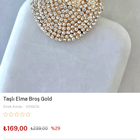
Taşlı Elma Broş Gold
Stok Kodu
(13623)
₺169,00
₺239,00
29