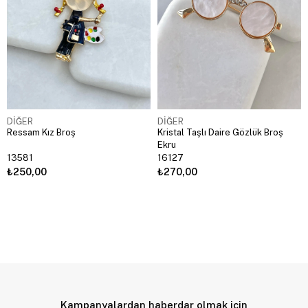
DİĞER
DİĞER
Ressam Kız Broş
Kristal Taşlı Daire Gözlük Broş
Ekru
13581
16127
₺250,00
₺270,00
Kampanyalardan haberdar olmak için