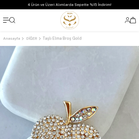
4 Ürün ve Üzeri Alımlarda Sepette %15 İndirim!
Taşlı Elma Broş Gold
Anasayfa
DİĞER