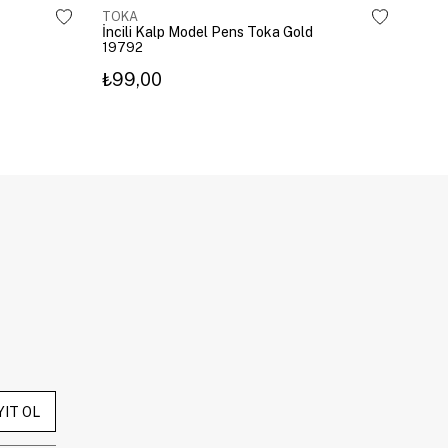
TOKA
TOK
İncili Kalp Model Pens Toka Gold
Kira
19792
203
₺99,00
₺3
YIT OL