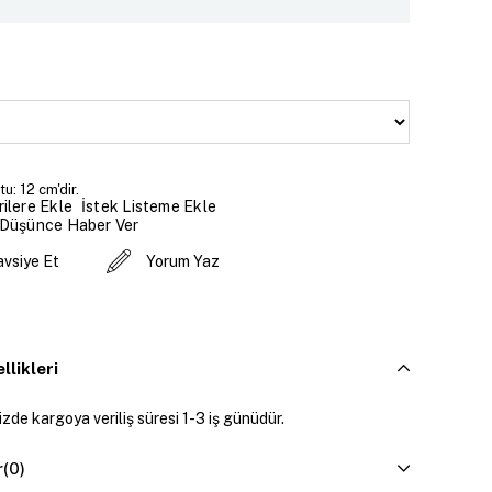
u: 12 cm'dir.
İstek Listeme Ekle
ilere Ekle
 Düşünce Haber Ver
avsiye Et
Yorum Yaz
llikleri
zde kargoya veriliş süresi 1-3 iş günüdür.
r
(0)