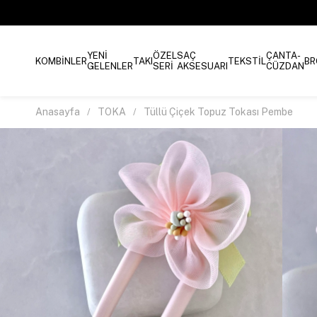
YENİ
ÖZEL
SAÇ
ÇANTA-
KOMBİNLER
TAKI
TEKSTİL
BR
GELENLER
SERİ
AKSESUARI
CÜZDAN
Anasayfa
TOKA
Tüllü Çiçek Topuz Tokası Pembe