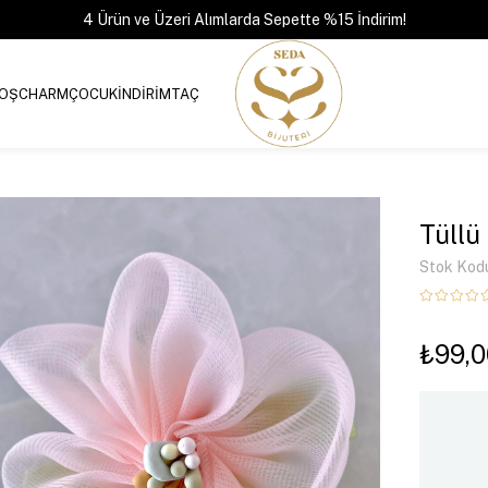
4 Ürün ve Üzeri Alımlarda Sepette %15 İndirim!
OŞ
CHARM
ÇOCUK
İNDİRİM
TAÇ
Tüllü
Stok Kod
₺99,0