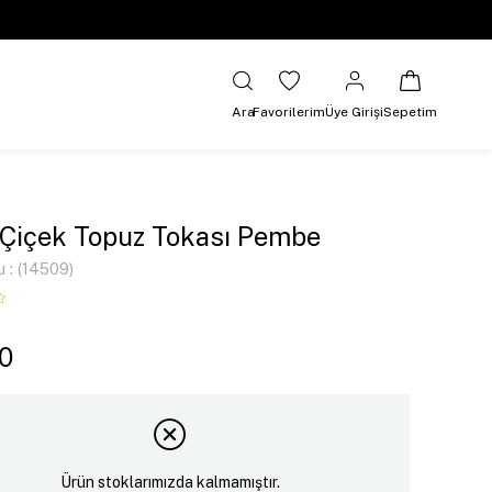
Ara
Favorilerim
Üye Girişi
Sepetim
 Çiçek Topuz Tokası Pembe
u
(14509)
0
Ürün stoklarımızda kalmamıştır.