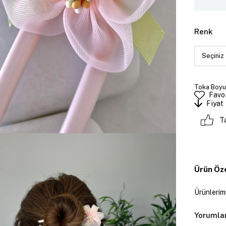
Renk
Toka Boyut
Favor
Fiyat
T
Ürün Öze
Ürünlerimi
Yorumla