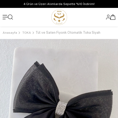
4 Ürün ve Üzeri Alımlarda Sepette %10 İndirim!
Tül ve Saten Fiyonk Otomatik Toka Siyah
Anasayfa
TOKA