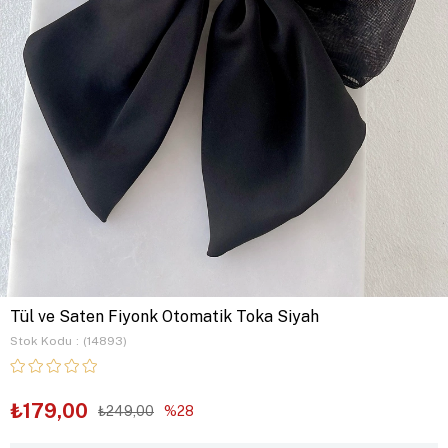
Tül ve Saten Fiyonk Otomatik Toka Siyah
Stok Kodu
(14893)
₺179,00
₺249,00
28