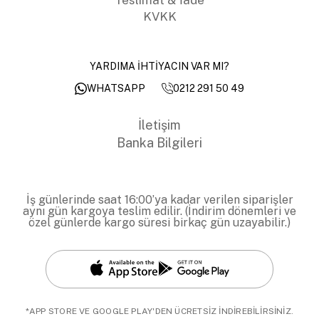
KVKK
YARDIMA İHTİYACIN VAR MI?
0212 291 50 49
WHATSAPP
İletişim
Banka Bilgileri
İş günlerinde saat 16:00’ya kadar verilen siparişler
aynı gün kargoya teslim edilir. (İndirim dönemleri ve
özel günlerde kargo süresi birkaç gün uzayabilir.)
*APP STORE VE GOOGLE PLAY'DEN ÜCRETSİZ İNDİREBİLİRSİNİZ.