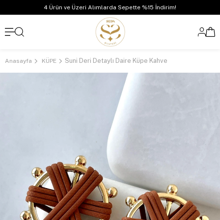
4 Ürün ve Üzeri Alımlarda Sepette %15 İndirim!
Suni Deri Detaylı Daire Küpe Kahve
Anasayfa
KÜPE