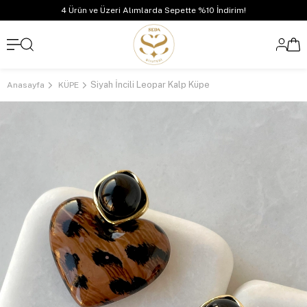
4 Ürün ve Üzeri Alımlarda Sepette %10 İndirim!
Siyah İncili Leopar Kalp Küpe
Anasayfa
KÜPE