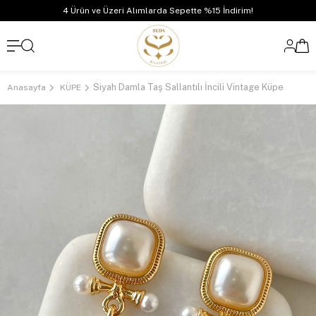
4 Ürün ve Üzeri Alımlarda Sepette %15 İndirim!
Siyah Damla Taş Sallantılı İncili Vintage Küpe
Anasayfa
KÜPE