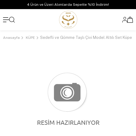
4 Ürün ve Üzeri Alımlarda Sepette %10 İndirim!
Sedefli ve Gömme Taşlı Çivi Model Altılı Set Küpe 
Anasayfa
KÜPE