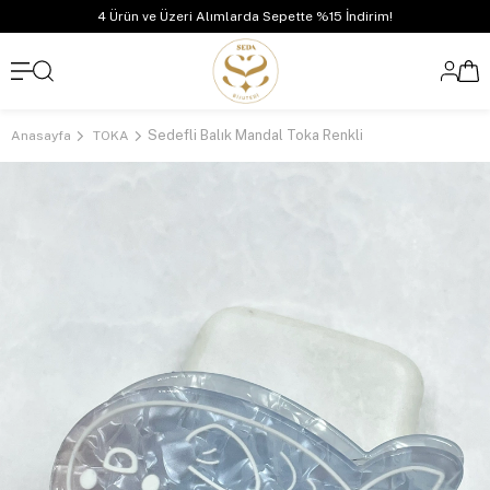
4 Ürün ve Üzeri Alımlarda Sepette %15 İndirim!
Sedefli Balık Mandal Toka Renkli
Anasayfa
TOKA