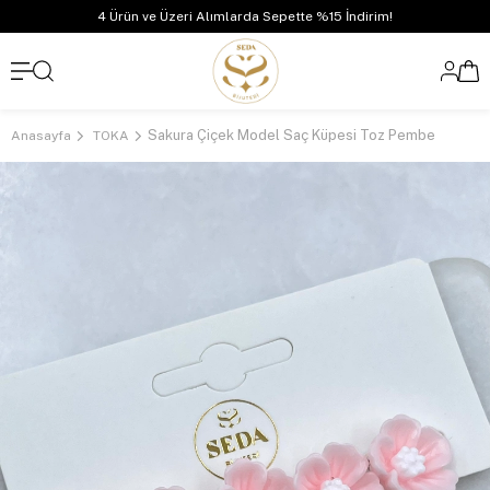
4 Ürün ve Üzeri Alımlarda Sepette %15 İndirim!
Sakura Çiçek Model Saç Küpesi Toz Pembe
Anasayfa
TOKA