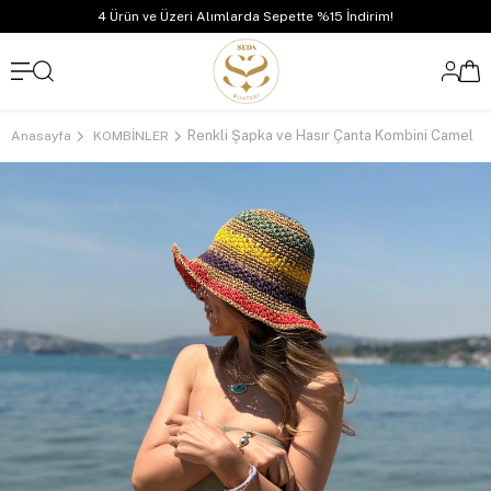
4 Ürün ve Üzeri Alımlarda Sepette %15 İndirim!
Renkli Şapka ve Hasır Çanta Kombini Camel
Anasayfa
KOMBİNLER