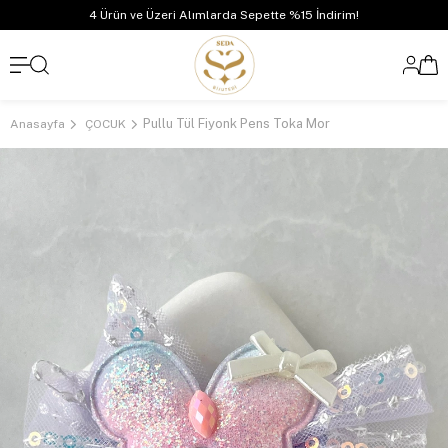
4 Ürün ve Üzeri Alımlarda Sepette %15 İndirim!
Pullu Tül Fiyonk Pens Toka Mor
Anasayfa
ÇOCUK