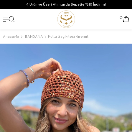
4 Ürün ve Üzeri Alımlarda Sepette %10 İndirim!
Pullu Saç Filesi Kiremit
Anasayfa
BANDANA