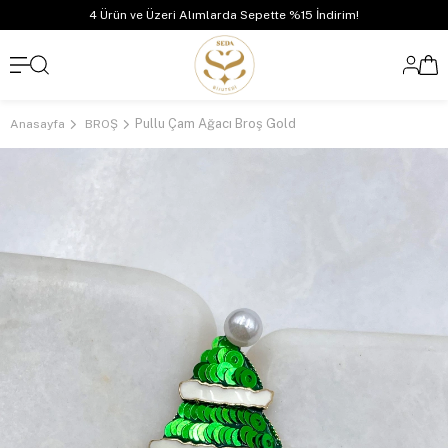
4 Ürün ve Üzeri Alımlarda Sepette %15 İndirim!
Pullu Çam Ağacı Broş Gold
Anasayfa
BROŞ