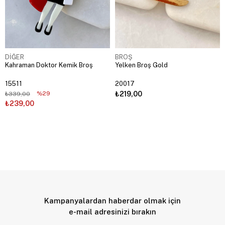
DİĞER
BROŞ
Kahraman Doktor Kemik Broş
Yelken Broş Gold
15511
20017
%29
₺219,00
₺339,00
₺239,00
Kampanyalardan haberdar olmak için
e-mail adresinizi bırakın