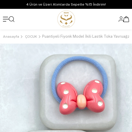
4 Ürün ve Üzeri Alımlarda Sepette %15 İndirim!
Puantiyeli Fiyonk Model İkili Lastik Toka Yavruağzı
Anasayfa
ÇOCUK