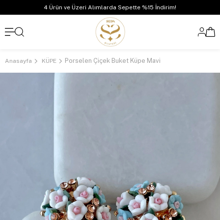
4 Ürün ve Üzeri Alımlarda Sepette %15 İndirim!
Porselen Çiçek Buket Küpe Mavi
Anasayfa
KÜPE