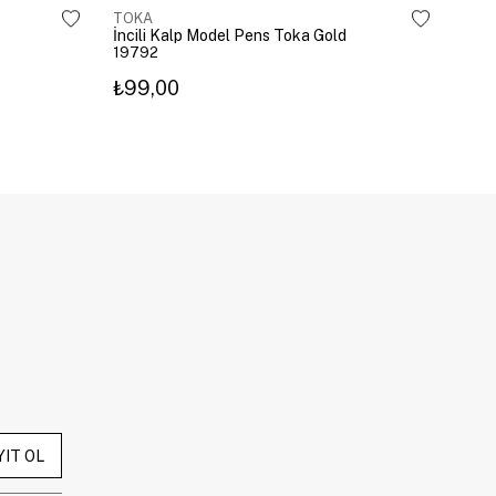
TOKA
TOK
İncili Kalp Model Pens Toka Gold
Kira
19792
203
₺99,00
₺3
YIT OL