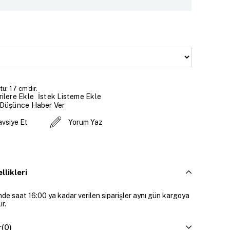
u: 17 cm'dir.
İstek Listeme Ekle
ilere Ekle
 Düşünce Haber Ver
avsiye Et
Yorum Yaz
llikleri
inde saat 16:00 ya kadar verilen siparişler aynı gün kargoya
ir.
r
(0)