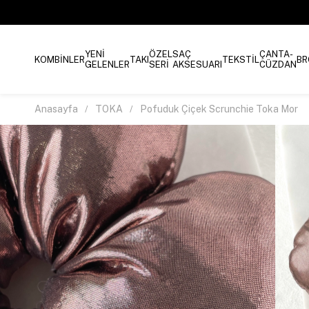
YENİ
ÖZEL
SAÇ
ÇANTA-
KOMBİNLER
TAKI
TEKSTİL
BR
GELENLER
SERİ
AKSESUARI
CÜZDAN
Anasayfa
TOKA
Pofuduk Çiçek Scrunchie Toka Mor