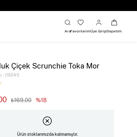
Ara
Favorilerim
Üye Girişi
Sepetim
uk Çiçek Scrunchie Toka Mor
u
(16241)
00
₺169,00
18
Ürün stoklarımızda kalmamıştır.