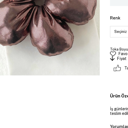
Renk
Toka Boyut
Favor
Fiyat
T
Ürün Öze
İş günler
teslim edil
Yorumla