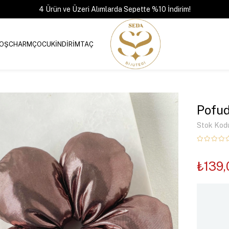
4 Ürün ve Üzeri Alımlarda Sepette %10 İndirim!
OŞ
CHARM
ÇOCUK
İNDİRİM
TAÇ
Pofud
Stok Kod
₺139,