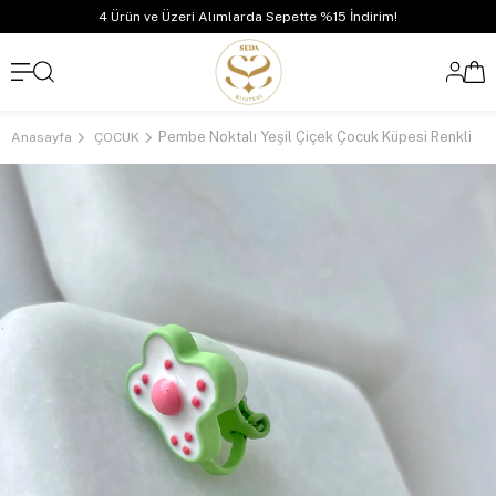
4 Ürün ve Üzeri Alımlarda Sepette %15 İndirim!
Pembe Noktalı Yeşil Çiçek Çocuk Küpesi Renkli
Anasayfa
ÇOCUK