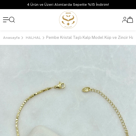
4 Ürün ve Üzeri Alımlarda Sepette %15 İndirim!
Anasayfa
HALHAL