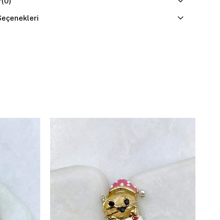
r
(0)
eçenekleri