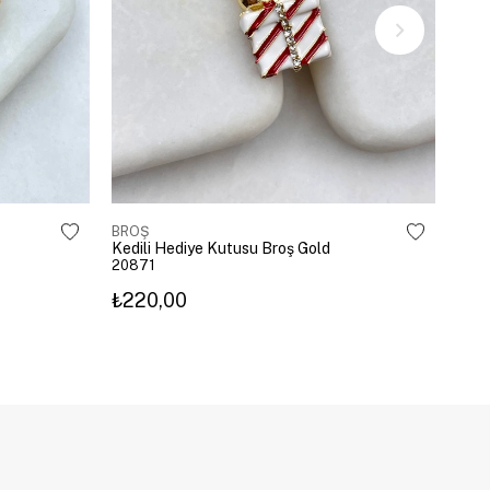
BROŞ
BRO
Kedili Hediye Kutusu Broş Gold
Krist
20871
208
₺220,00
₺22