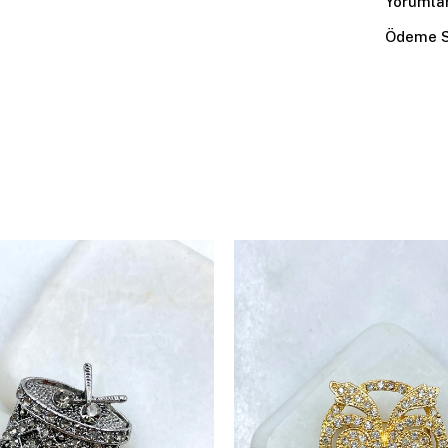
Yorumla
Ödeme S