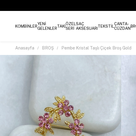
YENİ
ÖZEL
SAÇ
ÇANTA-
KOMBİNLER
TAKI
TEKSTİL
BR
GELENLER
SERİ
AKSESUARI
CÜZDAN
Anasayfa
BROŞ
Pembe Kristal Taşlı Çiçek Broş Gold