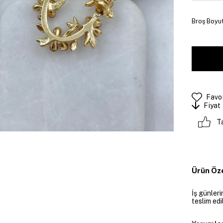
Broş Boyutu
Favor
Fiyat
T
Ürün Öze
İş günler
teslim edil