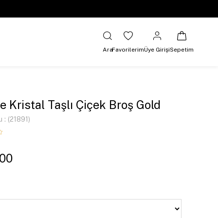
Ara
Favorilerim
Üye Girişi
Sepetim
 Kristal Taşlı Çiçek Broş Gold
u
(21891)
,00