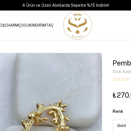
4 Ürün ve Üzeri Alımlarda Sepette %15 İndirim!
OŞ
CHARM
ÇOCUK
İNDİRİM
TAÇ
Pembe
Stok Kod
₺270
Renk