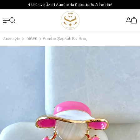
4 Ürün ve Üzeri Alımlarda Sepette %15 İndirim!
Pembe Şapkalı Kız Broş
Anasayfa
DİĞER